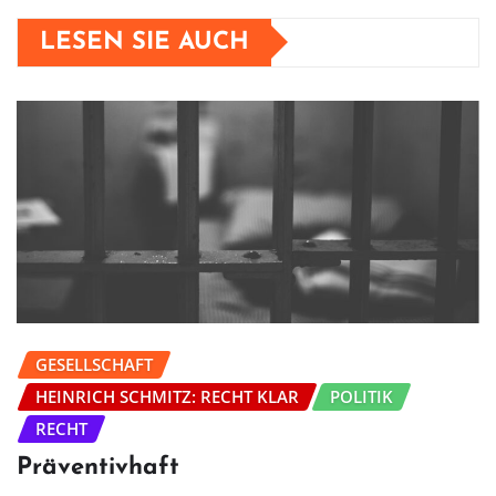
LESEN SIE AUCH
GESELLSCHAFT
HEINRICH SCHMITZ: RECHT KLAR
POLITIK
RECHT
Präventivhaft