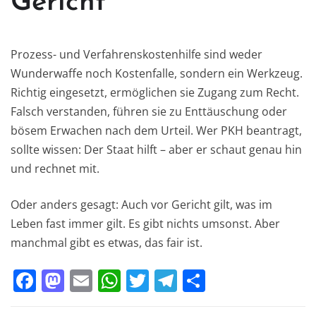
Gericht
Prozess- und Verfahrenskostenhilfe sind weder
Wunderwaffe noch Kostenfalle, sondern ein Werkzeug.
Richtig eingesetzt, ermöglichen sie Zugang zum Recht.
Falsch verstanden, führen sie zu Enttäuschung oder
bösem Erwachen nach dem Urteil. Wer PKH beantragt,
sollte wissen: Der Staat hilft – aber er schaut genau hin
und rechnet mit.
Oder anders gesagt: Auch vor Gericht gilt, was im
Leben fast immer gilt. Es gibt nichts umsonst. Aber
manchmal gibt es etwas, das fair ist.
F
M
E
W
T
T
T
a
a
m
h
w
el
ei