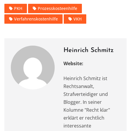
c
st
ai
at
it
e
le
PKH
Prozesskosteenhilfe
e
o
l
s
te
gr
n
Verfahrenskostenhilfe
VKH
b
d
A
r
a
o
o
p
m
o
n
p
k
Heinrich Schmitz
Website:
Heinrich Schmitz ist
Rechtsanwalt,
Strafverteidiger und
Blogger. In seiner
Kolumne "Recht klar"
erklärt er rechtlich
interessante