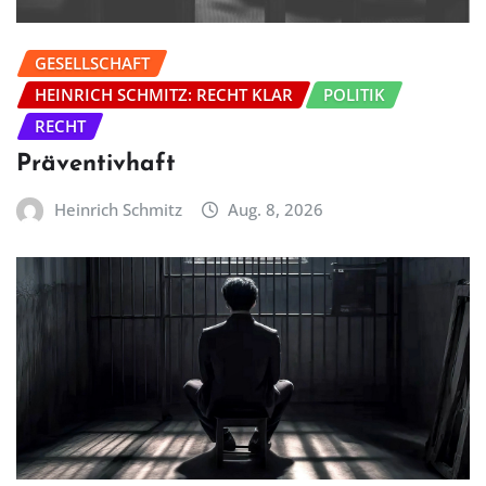
GESELLSCHAFT
HEINRICH SCHMITZ: RECHT KLAR
POLITIK
RECHT
Präventivhaft
Heinrich Schmitz
Aug. 8, 2026