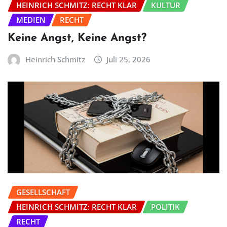
HEINRICH SCHMITZ: RECHT KLAR
KULTUR
MEDIEN
RECHT
Keine Angst, Keine Angst?
Heinrich Schmitz
Juli 25, 2026
GESELLSCHAFT
HEINRICH SCHMITZ: RECHT KLAR
POLITIK
RECHT