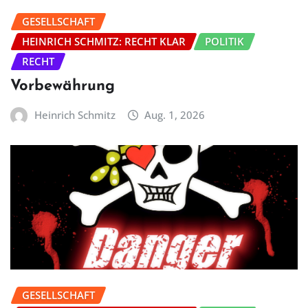
GESELLSCHAFT
HEINRICH SCHMITZ: RECHT KLAR
POLITIK
RECHT
Vorbewährung
Heinrich Schmitz
Aug. 1, 2026
GESELLSCHAFT