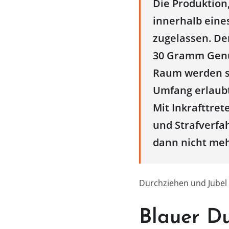
Die Produktion
innerhalb eine
zugelassen. De
30 Gramm Genu
Raum werden st
Umfang erlaubt
Mit Inkrafttre
und Strafverfa
dann nicht me
Durchziehen und Jubel i
Blauer D