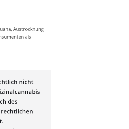
huana, Austrocknung
onsumenten als
htlich nicht
izinalcannabis
ch des
rechtlichen
t.