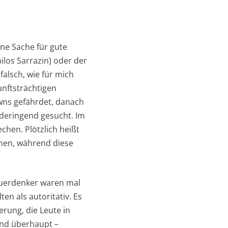
ne Sache für gute
los Sarrazin) oder der
falsch, wie für mich
unftsträchtigen
wns gefährdet, danach
nderingend gesucht. Im
hen. Plötzlich heißt
chen, während diese
 Querdenker waren mal
en als autoritativ. Es
erung, die Leute in
Und überhaupt –