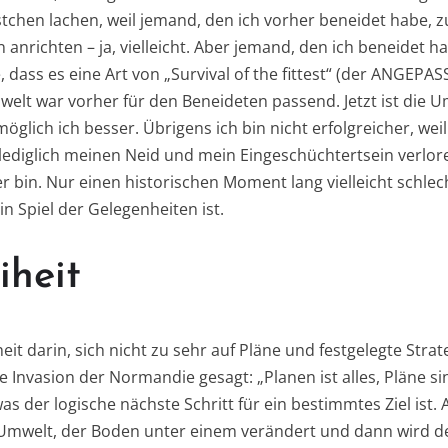
stchen lachen, weil jemand, den ich vorher beneidet habe, z
n anrichten – ja, vielleicht. Aber jemand, den ich beneidet h
e, dass es eine Art von „Survival of the fittest“ (der ANGEPA
welt war vorher für den Beneideten passend. Jetzt ist die U
glich ich besser. Übrigens ich bin nicht erfolgreicher, wei
 lediglich meinen Neid und mein Eingeschüchtertsein verlor
er bin. Nur einen historischen Moment lang vielleicht schl
ein Spiel der Gelegenheiten ist.
iheit
heit darin, sich nicht zu sehr auf Pläne und festgelegte Stra
 Invasion der Normandie gesagt: „Planen ist alles, Pläne sind
was der logische nächste Schritt für ein bestimmtes Ziel is
 Umwelt, der Boden unter einem verändert und dann wird d