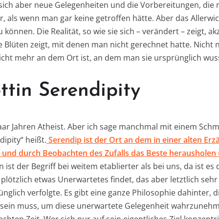
sich aber neue Gelegenheiten und die Vorbereitungen, die m
 als wenn man gar keine getroffen hätte. Aber das Allerwich
können. Die Realität, so wie sie sich – verändert – zeigt, akz
e Blüten zeigt, mit denen man nicht gerechnet hatte. Nicht 
nicht mehr an dem Ort ist, an dem man sie ursprünglich wus
tin Serendipity
 paar Jahren Atheist. Aber ich sage manchmal mit einem Schm
ipity“ heißt.
Serendip ist der Ort an dem in einer alten Erz
und durch Beobachten des Zufalls das Beste herausholen 
n ist der Begriff bei weitem etablierter als bei uns, da ist e
lötzlich etwas Unerwartetes findet, das aber letztlich sehr
nglich verfolgte. Es gibt eine ganze Philosophie dahinter, d
ein muss, um diese unerwartete Gelegenheit wahrzunehme