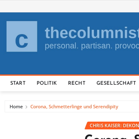
Skip
to
content
START
POLITIK
RECHT
GESELLSCHAFT
Home
Corona, Schmetterlinge und Serendipity
CHRIS KAISER: DEKO