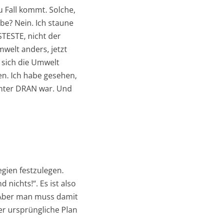
u Fall kommt. Solche,
abe? Nein. Ich staune
SSTESTE, nicht der
mwelt anders, jetzt
l sich die Umwelt
en. Ich habe gesehen,
echter DRAN war. Und
tegien festzulegen.
 nichts!“. Es ist also
t. Aber man muss damit
er ursprüngliche Plan