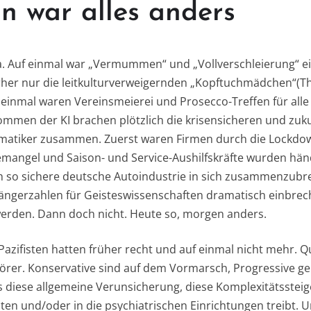
n war alles anders
 Auf einmal war „Vermummen“ und „Vollverschleierung“ ei
her nur die leitkulturverweigernden „Kopftuchmädchen“(Thi
 einmal waren Vereinsmeierei und Prosecco-Treffen für alle 
ommen der KI brachen plötzlich die krisensicheren und zuk
ormatiker zusammen. Zuerst waren Firmen durch die Lockdo
emangel und Saison- und Service-Aushilfskräfte wurden hä
 so sichere deutsche Autoindustrie in sich zusammenzubrec
fängerzahlen für Geisteswissenschaften dramatisch einbre
erden. Dann doch nicht. Heute so, morgen anders.
. Pazifisten hatten früher recht und auf einmal nicht mehr.
 Störer. Konservative sind auf dem Vormarsch, Progressive gelt
s diese allgemeine Verunsicherung, diese Komplexitätssteig
ten und/oder in die psychiatrischen Einrichtungen treibt. 