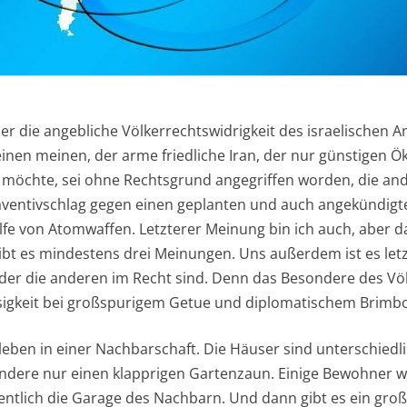
er die angebliche Völkerrechtswidrigkeit des israelischen An
 einen meinen, der arme friedliche Iran, der nur günstigen 
möchte, sei ohne Rechtsgrund angegriffen worden, die and
Präventivschlag gegen einen geplanten und auch angekündi
ilfe von Atomwaffen. Letzterer Meinung bin ich auch, aber das
gibt es mindestens drei Meinungen. Uns außerdem ist es letzt
er die anderen im Recht sind. Denn das Besondere des Völk
igkeit bei großspurigem Getue und diplomatischem Brimb
ie leben in einer Nachbarschaft. Die Häuser sind unterschied
dere nur einen klapprigen Gartenzaun. Einige Bewohner we
ntlich die Garage des Nachbarn. Und dann gibt es ein gro