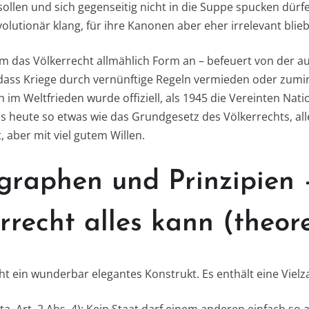
ollen und sich gegenseitig nicht in die Suppe spucken dürf
olutionär klang, für ihre Kanonen aber eher irrelevant blieb
m das Völkerrecht allmählich Form an – befeuert von der au
ass Kriege durch vernünftige Regeln vermieden oder zumind
 im Weltfrieden wurde offiziell, als 1945 die Vereinten Nat
bis heute so etwas wie das Grundgesetz des Völkerrechts, al
 aber mit viel gutem Willen.
graphen und Prinzipien
rrecht alles kann (theore
cht ein wunderbar elegantes Konstrukt. Es enthält eine Vielz
, Art. 2 Abs. 4): Kein Staat darf einem anderen einfach so 