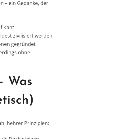
en – ein Gedanke, der
.
f Kant
est zivilisiert werden
ionen gegründet
lerdings ohne
 – Was
tisch)
ahl hehrer Prinzipien:
aufs Dach steigen.