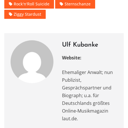
o
o
p
m
Rock'n'Roll Suicide
Sternschanze
o
n
p
Ziggy Stardust
k
Ulf Kubanke
Website:
Ehemaliger Anwalt; nun
Publizist,
Gesprächspartner und
Biograph; u.a. für
Deutschlands größtes
Online-Musikmagazin
laut.de.