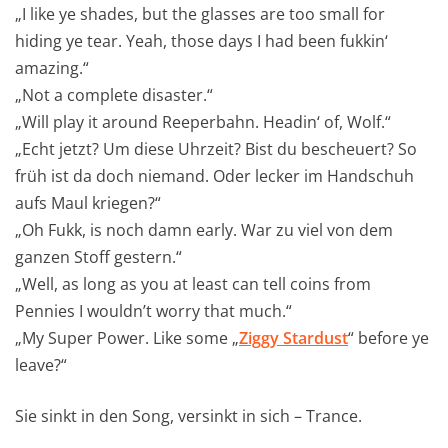
„I like ye shades, but the glasses are too small for
hiding ye tear. Yeah, those days I had been fukkin‘
amazing.“
„Not a complete disaster.“
„Will play it around Reeperbahn. Headin‘ of, Wolf.“
„Echt jetzt? Um diese Uhrzeit? Bist du bescheuert? So
früh ist da doch niemand. Oder lecker im Handschuh
aufs Maul kriegen?“
„Oh Fukk, is noch damn early. War zu viel von dem
ganzen Stoff gestern.“
„Well, as long as you at least can tell coins from
Pennies I wouldn’t worry that much.“
„My Super Power. Like some „
Ziggy Stardust
“ before ye
leave?“
Sie sinkt in den Song, versinkt in sich – Trance.