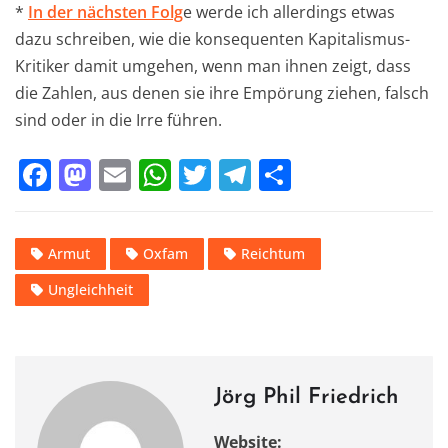
*
In der nächsten Folg
e werde ich allerdings etwas
dazu schreiben, wie die konsequenten Kapitalismus-
Kritiker damit umgehen, wenn man ihnen zeigt, dass
die Zahlen, aus denen sie ihre Empörung ziehen, falsch
sind oder in die Irre führen.
F
M
E
W
T
T
T
a
a
m
h
w
el
ei
c
st
ai
at
it
e
le
Armut
Oxfam
Reichtum
e
o
l
s
te
gr
n
Ungleichheit
b
d
A
r
a
o
o
p
m
o
n
p
k
Jörg Phil Friedrich
Website: