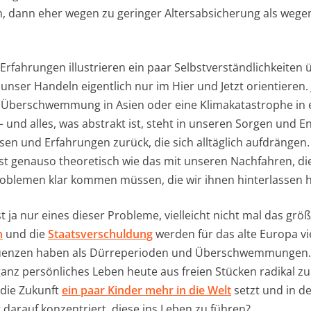
, dann eher wegen zu geringer Altersabsicherung als wege
 Erfahrungen illustrieren ein paar Selbstverständlichkeiten 
ser Handeln eigentlich nur im Hier und Jetzt orientieren. J
ne Überschwemmung in Asien oder eine Klimakatastrophe in 
 – und alles, was abstrakt ist, steht in unseren Sorgen und 
en und Erfahrungen zurück, die sich alltäglich aufdrängen.
t genauso theoretisch wie das mit unseren Nachfahren, die
roblemen klar kommen müssen, die wir ihnen hinterlassen 
 ja nur eines dieser Probleme, vielleicht nicht mal das größ
n
und die
Staatsverschuldung
werden für das alte Europa viel
uenzen haben als Dürreperioden und Überschwemmungen. 
ganz persönliches Leben heute aus freien Stücken radikal zu
 die Zukunft
ein paar Kinder mehr in die Welt
setzt und in d
 darauf konzentriert, diese ins Leben zu führen?