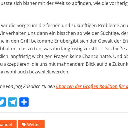
sste sich bisher mit der Welt so abfinden, wie die vorherig
ss wir die Sorge um die fernen und zukünftigen Probleme an
ir verhalten uns dann ein bisschen so wie der Süchtige, de
ine in den Griff bekommt: Er übergibt sich der Gewalt der En
halten, das zu tun, was ihn langfristig zerstört. Das hieße a
lich langfristig wichtigen Fragen keine Chance hätte. Und ob 
u akzeptieren, die uns mit mahnendem Blick auf die Zukunf
nn wohl auch bezweifelt werden.
ne von Jörg Friedrich zu den
Chancen der Großen Koalition für 
W
T
T
T
w
el
ei
t
it
e
le
wandel
Wetter