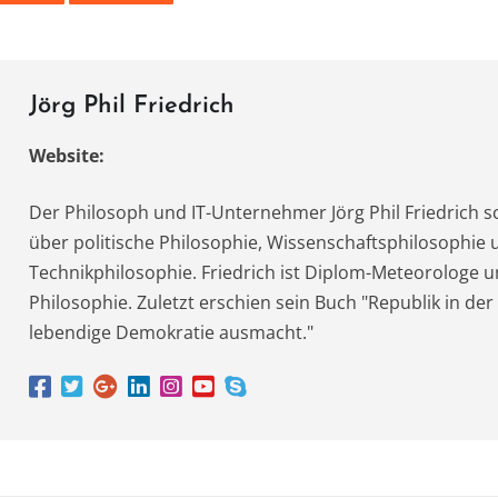
te
gr
n
A
r
a
m
Jörg Phil Friedrich
Website:
Der Philosoph und IT-Unternehmer Jörg Phil Friedrich s
über politische Philosophie, Wissenschaftsphilosophie 
Technikphilosophie. Friedrich ist Diplom-Meteorologe u
Philosophie. Zuletzt erschien sein Buch "Republik in der
lebendige Demokratie ausmacht."