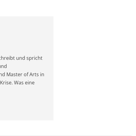
chreibt und spricht
und
nd Master of Arts in
 Krise. Was eine