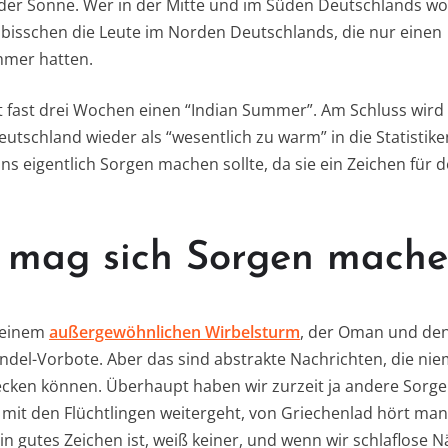
 der Sonne. Wer in der Mitte und im Süden Deutschlands w
 bisschen die Leute im Norden Deutschlands, die nur einen
mmer hatten.
it fast drei Wochen einen “Indian Summer”. Am Schluss wird
eutschland wieder als “wesentlich zu warm” in die Statistik
uns eigentlich Sorgen machen sollte, da sie ein Zeichen für 
mag sich Sorgen mach
 einem
außergewöhnlichen Wirbelsturm
, der Oman und den
andel-Vorbote. Aber das sind abstrakte Nachrichten, die n
ecken können. Überhaupt haben wir zurzeit ja andere Sorge
s mit den Flüchtlingen weitergeht, von Griechenlad hört man
in gutes Zeichen ist, weiß keiner, und wenn wir schlaflose 