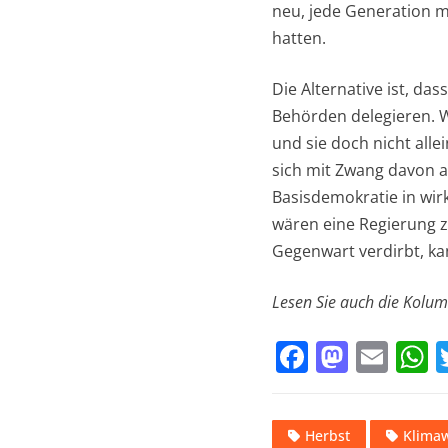
neu, jede Generation mu
hatten.
Die Alternative ist, da
Behörden delegieren. W
und sie doch nicht alle
sich mit Zwang davon ab
Basisdemokratie in wirk
wären eine Regierung z
Gegenwart verdirbt, ka
Lesen Sie auch die Kolum
F
M
E
a
a
m
h
c
st
ai
a
Herbst
Klima