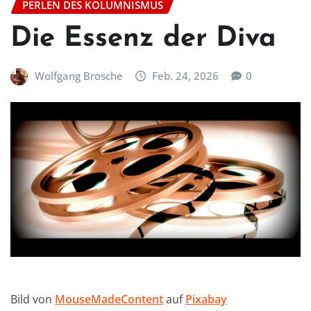
PERLEN DES KOLUMNISMUS
Die Essenz der Diva
Wolfgang Brosche
Feb. 24, 2026
0
Bild von
MouseMadeContent
auf
Pixabay