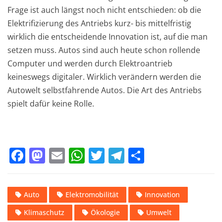
Frage ist auch längst noch nicht entschieden: ob die
Elektrifizierung des Antriebs kurz- bis mittelfristig
wirklich die entscheidende Innovation ist, auf die man
setzen muss. Autos sind auch heute schon rollende
Computer und werden durch Elektroantrieb
keineswegs digitaler. Wirklich verändern werden die
Autowelt selbstfahrende Autos. Die Art des Antriebs
spielt dafür keine Rolle.
F
M
E
W
T
T
T
a
a
m
h
w
el
ei
c
st
ai
at
it
e
le
Auto
Elektromobilität
Innovation
e
o
l
s
te
gr
n
Klimaschutz
Ökologie
Umwelt
b
d
A
r
a