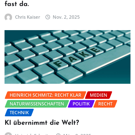
fast da.
Chris Kaiser
Nov. 2, 2025
HEINRICH SCHMITZ: RECHT KLAR
MEDIEN
NATURWISSENSCHAFTEN
POLITIK
RECHT
TECHNIK
KI übernimmt die Welt?