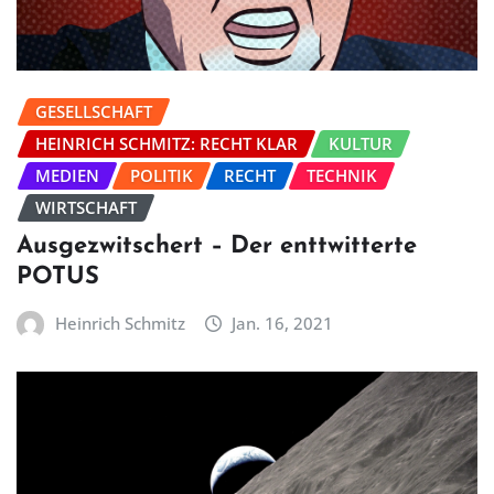
GESELLSCHAFT
HEINRICH SCHMITZ: RECHT KLAR
KULTUR
MEDIEN
POLITIK
RECHT
TECHNIK
WIRTSCHAFT
Ausgezwitschert – Der enttwitterte
POTUS
Heinrich Schmitz
Jan. 16, 2021