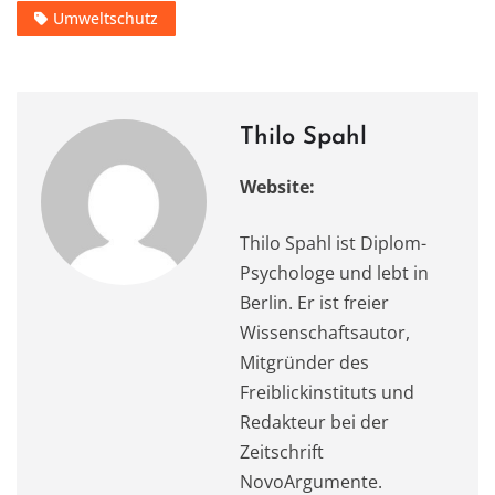
o
o
p
m
Umweltschutz
o
n
p
k
Thilo Spahl
Website:
Thilo Spahl ist Diplom-
Psychologe und lebt in
Berlin. Er ist freier
Wissenschaftsautor,
Mitgründer des
Freiblickinstituts und
Redakteur bei der
Zeitschrift
NovoArgumente.