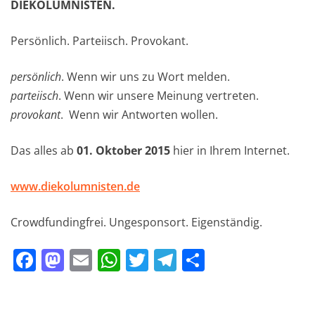
DIEKOLUMNISTEN.
Persönlich. Parteiisch. Provokant.
persönlich
. Wenn wir uns zu Wort melden.
parteiisch
. Wenn wir unsere Meinung vertreten.
provokant
. Wenn wir Antworten wollen.
Das alles ab
01. Oktober 2015
hier in Ihrem Internet.
www.diekolumnisten.de
Crowdfundingfrei. Ungesponsort. Eigenständig.
F
M
E
W
T
T
T
a
a
m
h
w
el
ei
c
st
ai
at
it
e
le