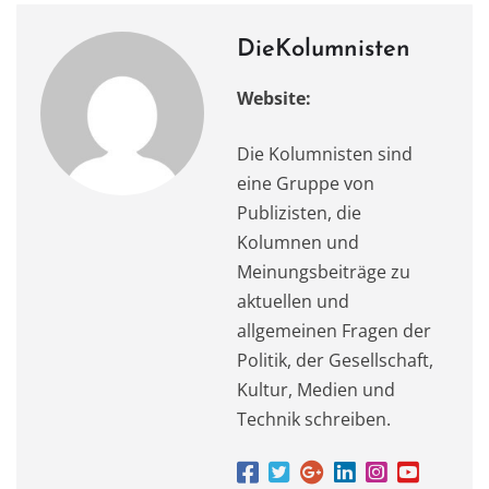
e
o
l
s
te
gr
n
b
d
A
r
a
DieKolumnisten
o
o
p
m
Website:
o
n
p
k
Die Kolumnisten sind
eine Gruppe von
Publizisten, die
Kolumnen und
Meinungsbeiträge zu
aktuellen und
allgemeinen Fragen der
Politik, der Gesellschaft,
Kultur, Medien und
Technik schreiben.